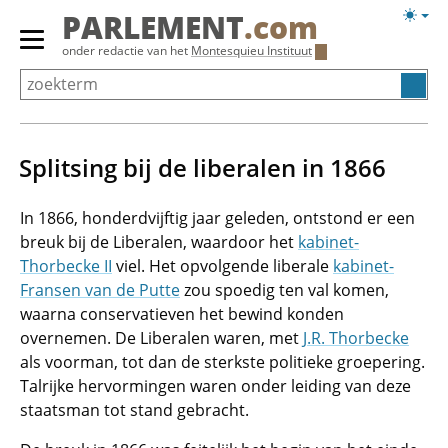
Overslaan
Licht
PARLEMENT
.com
en
weerg
Primair
onder redactie van het
Montesquieu Instituut
naar
menu
de
tonen/verbergen
inhoud
gaan
Splitsing bij de liberalen in 1866
In 1866, honderdvijftig jaar geleden, ontstond er een
breuk bij de Liberalen, waardoor het
kabinet-
Thorbecke II
viel. Het opvolgende liberale
kabinet-
Fransen van de Putte
zou spoedig ten val komen,
waarna conservatieven het bewind konden
overnemen. De Liberalen waren, met
J.R. Thorbecke
als voorman, tot dan de sterkste politieke groepering.
Talrijke hervormingen waren onder leiding van deze
staatsman tot stand gebracht.