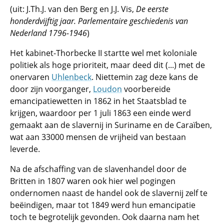
(uit: J.Th.J. van den Berg en J.J. Vis,
De eerste
honderdvijftig jaar. Parlementaire geschiedenis van
Nederland 1796-1946
)
Het kabinet-Thorbecke II startte wel met koloniale
politiek als hoge prioriteit, maar deed dit (...) met de
onervaren
Uhlenbeck
. Niettemin zag deze kans de
door zijn voorganger,
Loudon
voorbereide
emancipatiewetten in 1862 in het Staatsblad te
krijgen, waardoor per 1 juli 1863 een einde werd
gemaakt aan de slavernij in Suriname en de Caraïben,
wat aan 33000 mensen de vrijheid van bestaan
leverde.
Na de afschaffing van de slavenhandel door de
Britten in 1807 waren ook hier wel pogingen
ondernomen naast de handel ook de slavernij zelf te
beëindigen, maar tot 1849 werd hun emancipatie
toch te begrotelijk gevonden. Ook daarna nam het