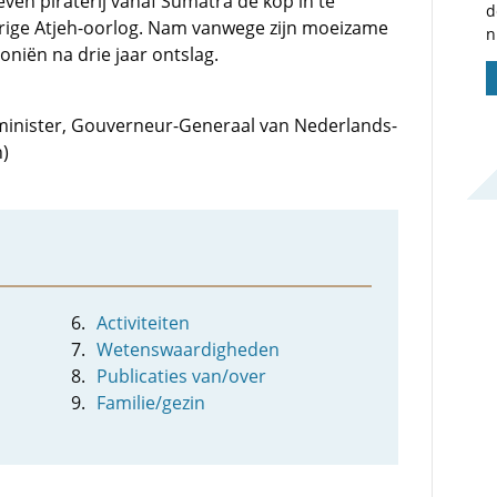
reven piraterij vanaf Sumatra de kop in te
d
urige Atjeh-oorlog. Nam vanwege zijn moeizame
n
niën na drie jaar ontslag.
: minister, Gouverneur-Generaal van Nederlands-
n)
Activiteiten
Wetenswaardigheden
Publicaties van/over
Familie/gezin