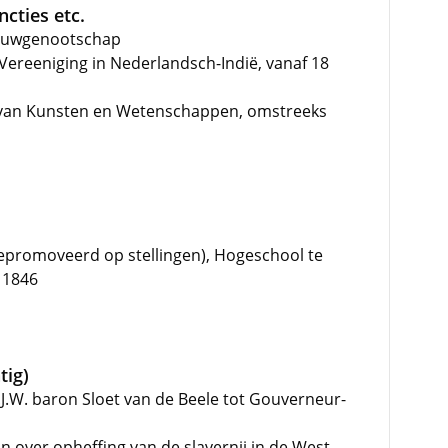
cties etc.
bouwgenootschap
 Vereeniging in Nederlandsch-Indië, vanaf 18
 van Kunsten en Wetenschappen, omstreeks
promoveerd op stellingen), Hogeschool te
i 1846
tig)
.J.W. baron Sloet van de Beele tot Gouverneur-
n over opheffing van de slavernij in de West-