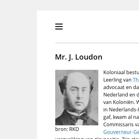
Overslaan
en
naar
de
Primair
inhoud
menu
gaan
tonen/verbergen
Mr. J. Loudon
Koloniaal best
Leerling van
Th
advocaat en da
Nederland en d
van Koloniën. 
in Nederlands-
gaf, kwam al na
Commissaris va
bron: RKD
Gouverneur-Ge