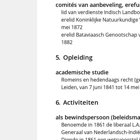
comités van aanbeveling, erefun
lid van verdienste Indisch Land
erelid Koninklijke Natuurkundige
mei 1872
erelid Bataviaasch Genootschap
1882
Opleiding
academische studie
Romeins en hedendaags recht (ge
Leiden, van 7 juni 1841 tot 14 me
Activiteiten
als bewindspersoon (beleidsma
Benoemde in 1861 de liberaal L.A
Generaal van Nederlandsch-Indië
Diende in 1861 een wetsvoorstel i