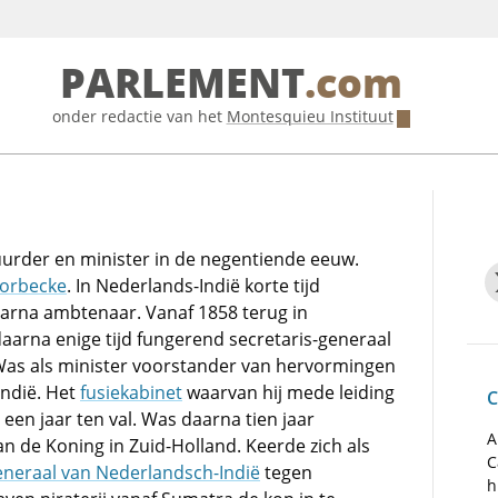
PARLEMENT
.com
onder redactie van het
Montesquieu Instituut
uurder en minister in de negentiende eeuw.
orbecke
. In Nederlands-Indië korte tijd
arna ambtenaar. Vanaf 1858 terug in
aarna enige tijd fungerend secretaris-generaal
Was als minister voorstander van hervormingen
Indië. Het
fusiekabinet
waarvan hij mede leiding
C
 een jaar ten val. Was daarna tien jaar
A
n de Koning in Zuid-Holland. Keerde zich als
C
neraal van Nederlandsch-Indië
tegen
h