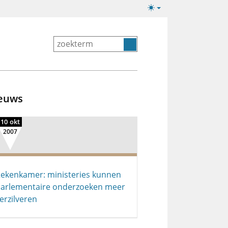
Lichte/donkere
weergave
euws
10 okt
2007
ekenkamer: ministeries kunnen
arlementaire onderzoeken meer
erzilveren