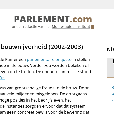
PARLEMENT
.com
onder redactie van het
Montesquieu Instituut
 bouwnijverheid (2002-2003)
Ni
ede Kamer een
parlementaire enquête
in stellen
ude in de bouw. Verder zou worden bekeken of
ertegen op te treden. De enquêtecommissie stond
Vos
.
R
 was van grootschalige fraude in de bouw. Door
p
taat vele miljoenen misgelopen. De doorgaans
v
ge posities in het bedrijfsleven, het
de instanties zorgden ervoor dat dit systeem
kwam geen concreet bewijs voor de bewering dat