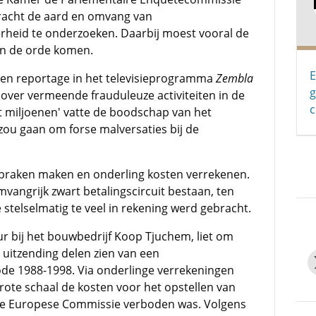
dracht de aard en omvang van
rheid te onderzoeken. Daarbij moest vooral de
an de orde komen.
E
een reportage in het televisieprogramma
Zembla
g
ver vermeende frauduleuze activiteiten in de
c
t miljoenen' vatte de boodschap van het
ou gaan om forse malversaties bij de
spraken maken en onderling kosten verrekenen.
vangrijk zwart betalingscircuit bestaan, ten
stelselmatig te veel in rekening werd gebracht.
r bij het bouwbedrijf Koop Tjuchem, liet om
de uitzending delen zien van een
e 1988-1998. Via onderlinge verrekeningen
e schaal de kosten voor het opstellen van
 de Europese Commissie verboden was. Volgens