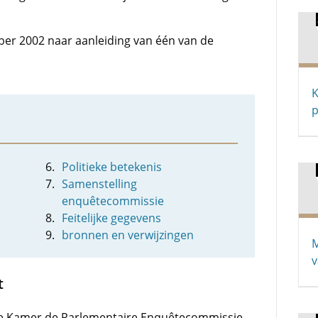
er 2002 naar aanleiding van één van de
K
p
Politieke betekenis
Samenstelling
enquêtecommissie
Feitelijke gegevens
bronnen en verwijzingen
M
t
de Kamer de Parlementaire Enquêtecommissie