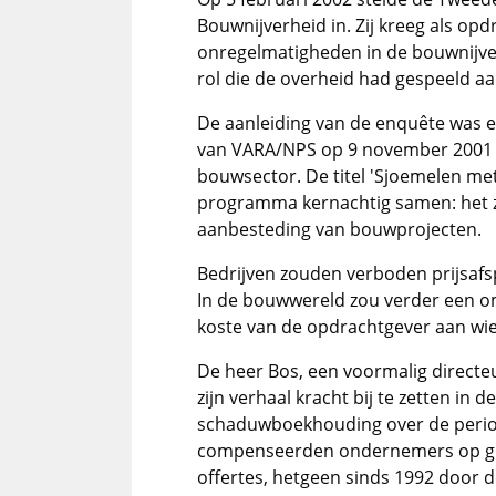
Bouwnijverheid in. Zij kreeg als op
onregelmatigheden in de bouwnijve
rol die de overheid had gespeeld a
De aanleiding van de enquête was 
van VARA/NPS op 9 november 2001 o
bouwsector. De titel 'Sjoemelen me
programma kernachtig samen: het z
aanbesteding van bouwprojecten.
Bedrijven zouden verboden prijsaf
In de bouwwereld zou verder een om
koste van de opdrachtgever aan wie 
De heer Bos, een voormalig directeu
zijn verhaal kracht bij te zetten in 
schaduwboekhouding over de period
compenseerden ondernemers op grot
offertes, hetgeen sinds 1992 door