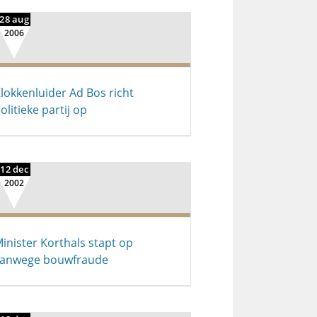
28 aug
2006
lokkenluider Ad Bos richt
olitieke partij op
12 dec
2002
inister Korthals stapt op
vanwege bouwfraude