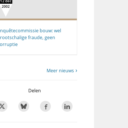
12 dec
2002
nquêtecommissie bouw: wel
rootschalige fraude, geen
orruptie
Meer nieuws
Delen