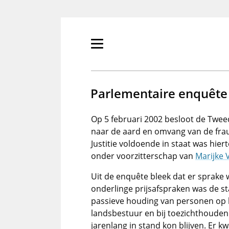
Overslaan
en
naar
de
Primair
inhoud
menu
gaan
tonen/verbergen
Parlementaire enquête
Op 5 februari 2002 besloot de Twe
naar de aard en omvang van de fra
Justitie voldoende in staat was hi
onder voorzitterschap van
Marijke 
Uit de enquête bleek dat er sprake
onderlinge prijsafspraken was de s
passieve houding van personen op ho
landsbestuur en bij toezichthouden
jarenlang in stand kon blijven. Er 