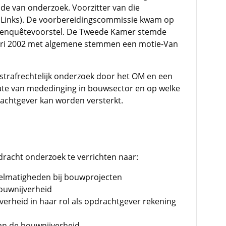
de van onderzoek. Voorzitter van die
nLinks). De voorbereidingscommissie kwam op
t enquêtevoorstel. De Tweede Kamer stemde
ruari 2002 met algemene stemmen een motie-Van
trafrechtelijk onderzoek door het OM en een
te van mededinging in bouwsector en op welke
drachtgever kan worden versterkt.
racht onderzoek te verrichten naar:
elmatigheden bij bouwprojecten
ouwnijverheid
verheid in haar rol als opdrachtgever rekening
an de bouwnijverheid