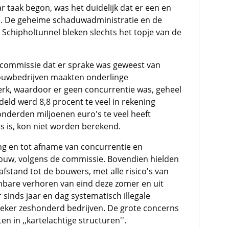
taak begon, was het duidelijk dat er een en
d. De geheime schaduwadministratie en de
 Schipholtunnel bleken slechts het topje van de
 commissie dat er sprake was geweest van
Bouwbedrijven maakten onderlinge
erk, waardoor er geen concurrentie was, geheel
eld werd 8,8 procent te veel in rekening
onderden miljoenen euro's te veel heeft
s is, kon niet worden berekend.
ing en tot afname van concurrentie en
bouw, volgens de commissie. Bovendien hielden
fstand tot de bouwers, met alle risico's van
nbare verhoren van eind deze zomer en uit
r sinds jaar en dag systematisch illegale
zeker zeshonderd bedrijven. De grote concerns
n in ,,kartelachtige structuren''.