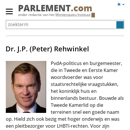
Overslaan
Licht
PARLEMENT
.com
en
weerg
Primair
onder redactie van het
Montesquieu Instituut
naar
menu
de
tonen/verbergen
inhoud
gaan
Dr. J.P. (Peter) Rehwinkel
PvdA-politicus en burgemeester,
die in Tweede en Eerste Kamer
woordvoerder was voor
staatsrechtelijke vraagstukken,
het koninklijk huis en
binnenlands bestuur. Bouwde als
Tweede Kamerlid op die
terreinen snel een goede naam
op. Hield zich ook bezig met hoger onderwijs en was
een pleitbezorger voor LHBTI-rechten. Voor zijn