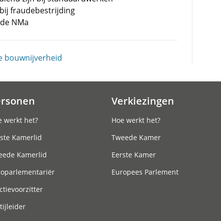
bij fraudebestrijding
 de NMa
e bouwnijverheid
ersonen
Verkiezingen
 werkt het?
Hoe werkt het?
ste Kamerlid
Tweede Kamer
eede Kamerlid
Eerste Kamer
roparlementariër
Europees Parlement
ctievoorzitter
tijleider