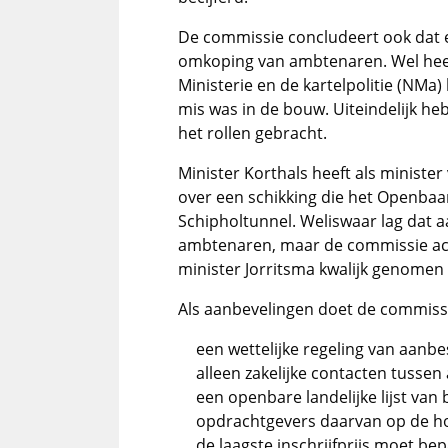
De commissie concludeert ook dat e
omkoping van ambtenaren. Wel heef
Ministerie en de kartelpolitie (NMa
mis was in de bouw. Uiteindelijk he
het rollen gebracht.
Minister Korthals heeft als minister
over een schikking die het Openba
Schipholtunnel. Weliswaar lag dat 
ambtenaren, maar de commissie ach
minister Jorritsma kwalijk genomen d
Als aanbevelingen doet de commiss
een wettelijke regeling van aanb
alleen zakelijke contacten tuss
een openbare landelijke lijst van
opdrachtgevers daarvan op de ho
de laagste inschrijfprijs moet be