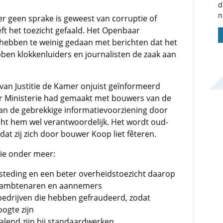
d
n
r geen sprake is geweest van corruptie of
t het toezicht gefaald. Het Openbaar
) hebben te weinig gedaan met berichten dat het
bben klokkenluiders en journalisten de zaak aan
 van Justitie de Kamer onjuist geïnformeerd
ar Ministerie had gemaakt met bouwers van de
aan de gebrekkige informatievoorziening door
t hem wel verantwoordelijk. Het wordt oud-
at zij zich door bouwer Koop liet fêteren.
ie onder meer:
esteding en een beter overheidstoezicht daarop
en ambtenaren en aannemers
 bedrijven die hebben gefraudeerd, zodat
ogte zijn
palend zijn bij standaardwerken