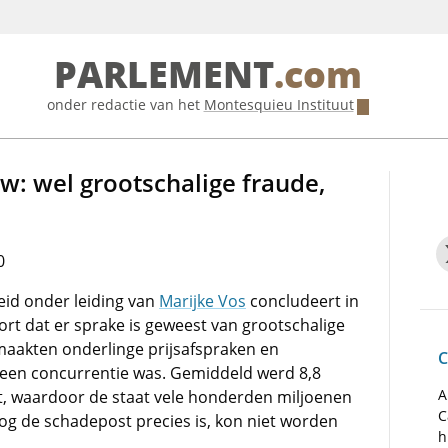
PARLEMENT
.com
onder redactie van het
Montesquieu Instituut
: wel grootschalige fraude,
0
id onder leiding van
Marijke Vos
concludeert in
t dat er sprake is geweest van grootschalige
maakten onderlinge prijsafspraken en
C
geen concurrentie was. Gemiddeld werd 8,8
A
ht, waardoor de staat vele honderden miljoenen
C
oog de schadepost precies is, kon niet worden
h