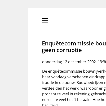
Overslaan
en
naar
de
Primair
inhoud
menu
gaan
tonen/verbergen
Enquêtecommissie bouw
geen corruptie
donderdag 12 december 2002, 13:3
De enquêtecommissie bouwnijverhe
haar vandaag verschenen eindrappor
fraude in de bouw. Bouwbedrijven 
verdeelden het werk, waardoor er 
procent te veel in rekening gebrac
euro's te veel heeft betaald. Hoe h
becijferd.