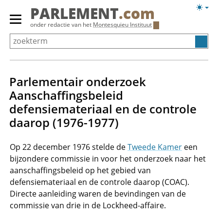
Overslaan
Licht
PARLEMENT
.com
en
weerg
Primair
onder redactie van het
Montesquieu Instituut
naar
menu
de
tonen/verbergen
inhoud
gaan
Parlementair onderzoek
Aanschaffingsbeleid
defensiemateriaal en de controle
daarop (1976-1977)
Op 22 december 1976 stelde de
Tweede Kamer
een
bijzondere commissie in voor het onderzoek naar het
aanschaffingsbeleid op het gebied van
defensiemateriaal en de controle daarop (COAC).
Directe aanleiding waren de bevindingen van de
commissie van drie in de Lockheed-affaire.