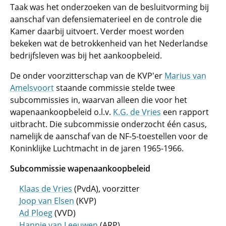
Taak was het onderzoeken van de besluitvorming bij
aanschaf van defensiematerieel en de controle die
Kamer daarbij uitvoert. Verder moest worden
bekeken wat de betrokkenheid van het Nederlandse
bedrijfsleven was bij het aankoopbeleid.
De onder voorzitterschap van de KVP'er
Marius van
Amelsvoort
staande commissie stelde twee
subcommissies in, waarvan alleen die voor het
wapenaankoopbeleid o.l.v.
K.G. de Vries
een rapport
uitbracht. Die subcommissie onderzocht één casus,
namelijk de aanschaf van de NF-5-toestellen voor de
Koninklijke Luchtmacht in de jaren 1965-1966.
Subcommissie wapenaankoopbeleid
Klaas de Vries
(PvdA), voorzitter
Joop van Elsen
(KVP)
Ad Ploeg
(VVD)
Hannie van Leeuwen
(ARP)