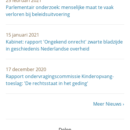
25 februari 2021
Parlementair onderzoek: menselijke maat te vaak
verloren bij beleidsuitvoering
15 januari 2021
Kabinet: rapport 'Ongekend onrecht' zwarte bladzijde
in geschiedenis Nederlandse overheid
17 december 2020
Rapport ondervragings­commissie Kinder­opvang­
toeslag: 'De rechtsstaat in het geding'
Volgende
Meer Nieuws
Paginering
pagina
Delen