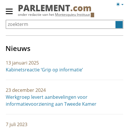
Overslaan
Licht
PARLEMENT
.com
en
weerg
Primair
onder redactie van het
Montesquieu Instituut
naar
menu
de
tonen/verbergen
inhoud
gaan
Nieuws
13 januari 2025
Kabinetsreactie ‘Grip op informatie’
23 december 2024
Werkgroep levert aanbevelingen voor
informatievoorziening aan Tweede Kamer
7 juli 2023