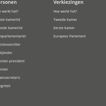
ersonen
Verkiezingen
 werkt het?
Hoe werkt het?
ste Kamerlid
Tweede Kamer
eede Kamerlid
Eerste Kamer
roparlementariër
Europees Parlement
ctievoorzitter
tijleider
ister-president
ister
atssecretaris
egriteit