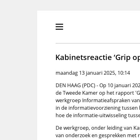
Overslaan
en
naar
de
Primair
inhoud
menu
gaan
tonen/verbergen
Kabinetsreactie ‘Grip o
maandag 13 januari 2025, 10:14
DEN HAAG (PDC) - Op 10 januari 202
de Tweede Kamer op het rapport 'Gr
werkgroep Informatieafspraken van 
in de informatievoorziening tussen
hoe de informatie-uitwisseling tus
De werkgroep, onder leiding van K
van onderzoek en gesprekken met r