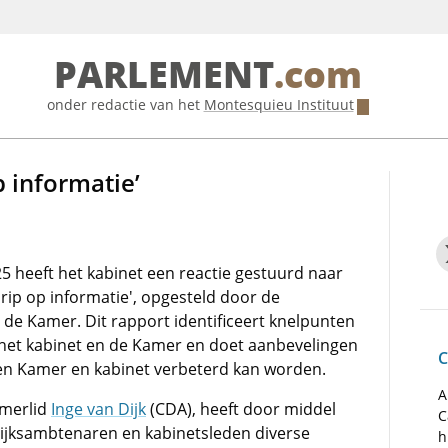
PARLEMENT
.com
onder redactie van het
Montesquieu Instituut
p informatie’
5 heeft het kabinet een reactie gestuurd naar
ip op informatie', opgesteld door de
de Kamer. Dit rapport identificeert knelpunten
 het kabinet en de Kamer en doet aanbevelingen
C
sen Kamer en kabinet verbeterd kan worden.
A
amerlid
Inge van Dijk
(CDA), heeft door middel
C
ijksambtenaren en kabinetsleden diverse
h