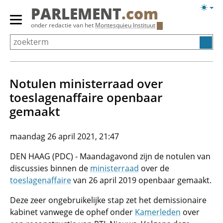
Overslaan
Licht
PARLEMENT
.com
en
weerg
Primair
onder redactie van het
Montesquieu Instituut
naar
menu
de
tonen/verbergen
inhoud
gaan
Notulen ministerraad over
toeslagenaffaire openbaar
gemaakt
maandag 26 april 2021, 21:47
DEN HAAG (PDC) - Maandagavond zijn de notulen van
discussies binnen de
ministerraad
over de
toeslagenaffaire
van 26 april 2019 openbaar gemaakt.
Deze zeer ongebruikelijke stap zet het demissionaire
kabinet vanwege de ophef onder
Kamerleden
over