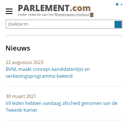
Overslaan
Licht
PARLEMENT
.com
en
weerg
Primair
onder redactie van het
Montesquieu Instituut
naar
menu
de
tonen/verbergen
inhoud
gaan
Nieuws
22 augustus 2023
BVNL maakt concept-kandidatenlijst en
verkiezingsprogramma bekend
30 maart 2021
69 leden hebben vandaag afscheid genomen van de
Tweede Kamer