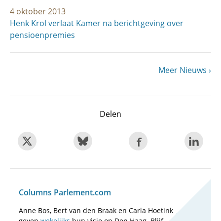
4 oktober 2013
Henk Krol verlaat Kamer na berichtgeving over
pensioenpremies
Volgende
Meer Nieuws
Paginering
pagina
Delen
Columns Parlement.com
Anne Bos, Bert van den Braak en Carla Hoetink
geven
wekelijks
hun visie op Den Haag. Blijf