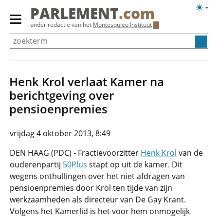
Overslaan
Licht
PARLEMENT
.com
en
weerg
Primair
onder redactie van het
Montesquieu Instituut
naar
menu
de
tonen/verbergen
inhoud
gaan
Henk Krol verlaat Kamer na
berichtgeving over
pensioenpremies
vrijdag 4 oktober 2013, 8:49
DEN HAAG (PDC) - Fractievoorzitter
Henk Krol
van de
ouderenpartij
50Plus
stapt op uit de kamer. Dit
wegens onthullingen over het niet afdragen van
pensioenpremies door Krol ten tijde van zijn
werkzaamheden als directeur van De Gay Krant.
Volgens het Kamerlid is het voor hem onmogelijk