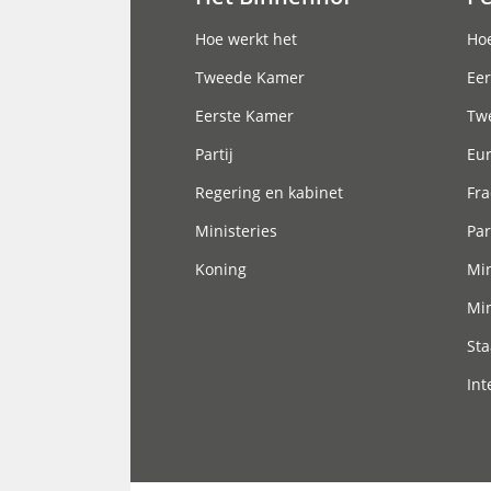
Hoofdnavigatie
Hoe werkt het
Hoe
Tweede Kamer
Eer
Eerste Kamer
Tw
Partij
Eu
Regering en kabinet
Fra
Ministeries
Par
Koning
Min
Min
Sta
Int