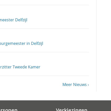
ester Delfzijl
rgemeester in Delfzijl
rzitter Tweede Kamer
Volgende
Meer Nieuws
pagina
ersonen
Verkiezingen