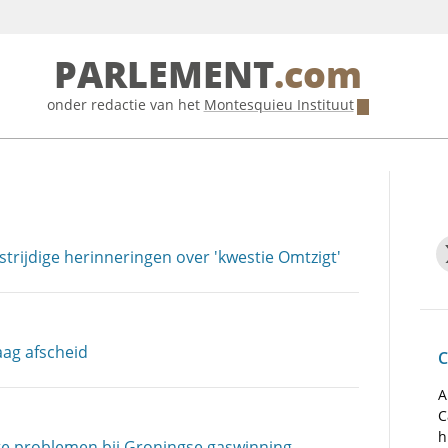
PARLEMENT
.com
onder redactie van het
Montesquieu Instituut
strijdige herinneringen over 'kwestie Omtzigt'
ag afscheid
C
A
C
h
te problemen bij Groningse gaswinning