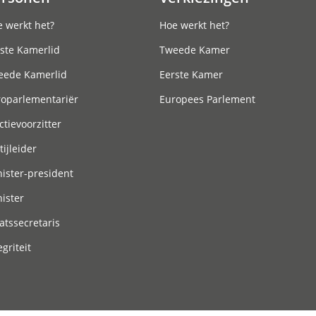
 werkt het?
Hoe werkt het?
ste Kamerlid
Tweede Kamer
eede Kamerlid
Eerste Kamer
roparlementariër
Europees Parlement
ctievoorzitter
tijleider
ister-president
ister
atssecretaris
egriteit