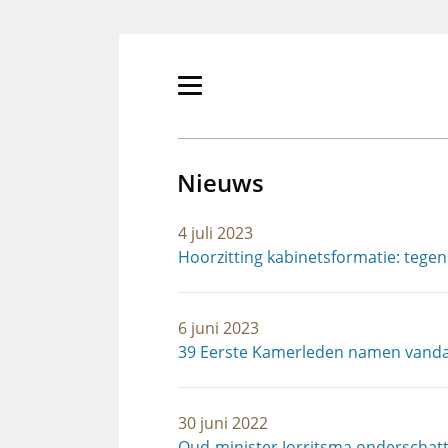
Overslaan
en
naar
de
Primair
inhoud
menu
gaan
tonen/verbergen
Nieuws
4 juli 2023
Hoorzitting kabinetsformatie: tegen
6 juni 2023
39 Eerste Kamerleden namen vanda
30 juni 2022
Oud-minister Jorritsma onderschat