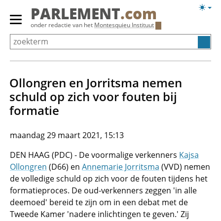
Overslaan
Licht
PARLEMENT
.com
en
weerg
Primair
onder redactie van het
Montesquieu Instituut
naar
menu
de
tonen/verbergen
inhoud
gaan
Ollongren en Jorritsma nemen
schuld op zich voor fouten bij
formatie
maandag 29 maart 2021, 15:13
DEN HAAG (PDC) - De voormalige verkenners
Kajsa
Ollongren
(D66) en
Annemarie Jorritsma
(VVD) nemen
de volledige schuld op zich voor de fouten tijdens het
formatieproces. De oud-verkenners zeggen 'in alle
deemoed' bereid te zijn om in een debat met de
Tweede Kamer 'nadere inlichtingen te geven.' Zij