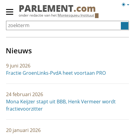
Overslaan
Licht
PARLEMENT
.com
en
weerg
Primair
onder redactie van het
Montesquieu Instituut
naar
menu
de
tonen/verbergen
inhoud
gaan
Nieuws
9 juni 2026
Fractie GroenLinks-PvdA heet voortaan PRO
24 februari 2026
Mona Keijzer stapt uit BBB, Henk Vermeer wordt
fractievoorzitter
20 januari 2026