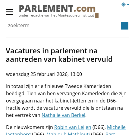
Overslaan
Licht
PARLEMENT
.com
en
weerg
Primair
onder redactie van het
Montesquieu Instituut
naar
menu
de
tonen/verbergen
inhoud
gaan
Vacatures in parlement na
aantreden van kabinet vervuld
woensdag 25 februari 2026, 13:00
In totaal zijn er elf nieuwe Tweede Kamerleden
beëdigd. Tien van hen vervangen Kamerleden die zijn
overgegaan naar het kabinet-Jetten en in de D66-
fractie wordt de vacature vervuld die is ontstaan na
het vertrek van
Nathalie van Berkel
.
De nieuwkomers zijn
Robin van Leijen
(D66),
Michelle
Jagtenberg
(D66),
Mahjoub Mathlouti
(D66),
Bart