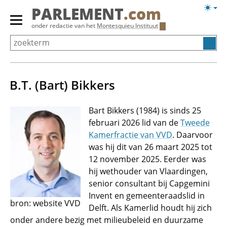
Overslaan
Licht
PARLEMENT
.com
en
weerg
Primair
onder redactie van het
Montesquieu Instituut
naar
menu
de
tonen/verbergen
inhoud
gaan
B.T. (Bart) Bikkers
Bart Bikkers (1984) is sinds 25
februari 2026 lid van de
Tweede
Kamerfractie van VVD
. Daarvoor
was hij dit van 26 maart 2025 tot
12 november 2025. Eerder was
hij wethouder van Vlaardingen,
senior consultant bij Capgemini
Invent en gemeenteraadslid in
bron: website VVD
Delft. Als Kamerlid houdt hij zich
onder andere bezig met milieubeleid en duurzame