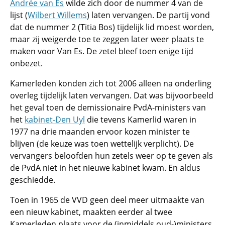
Andrée van Es
wilde zich door de nummer 4 van de
lijst (
Wilbert Willems
) laten vervangen. De partij vond
dat de nummer 2 (Titia Bos) tijdelijk lid moest worden,
maar zij weigerde toe te zeggen later weer plaats te
maken voor Van Es. De zetel bleef toen enige tijd
onbezet.
Kamerleden konden zich tot 2006 alleen na onderling
overleg tijdelijk laten vervangen. Dat was bijvoorbeeld
het geval toen de demissionaire PvdA-ministers van
het
kabinet-Den Uyl
die tevens Kamerlid waren in
1977 na drie maanden ervoor kozen minister te
blijven (de keuze was toen wettelijk verplicht). De
vervangers beloofden hun zetels weer op te geven als
de PvdA niet in het nieuwe kabinet kwam. En aldus
geschiedde.
Toen in 1965 de VVD geen deel meer uitmaakte van
een nieuw kabinet, maakten eerder al twee
Kamerleden plaats voor de (inmiddels oud-)ministers