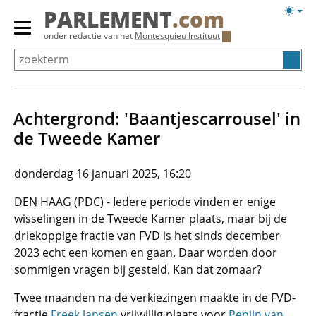
Overslaan
Licht
PARLEMENT
.com
en
weerg
Primair
onder redactie van het
Montesquieu Instituut
naar
menu
de
tonen/verbergen
inhoud
gaan
Achtergrond: 'Baantjescarrousel' in
de Tweede Kamer
donderdag 16 januari 2025, 16:20
DEN HAAG (PDC) - Iedere periode vinden er enige
wisselingen in de Tweede Kamer plaats, maar bij de
driekoppige fractie van FVD is het sinds december
2023 echt een komen en gaan. Daar worden door
sommigen vragen bij gesteld. Kan dat zomaar?
Twee maanden na de verkiezingen maakte in de FVD-
fractie
Freek Jansen
vrijwillig plaats voor
Pepijn van