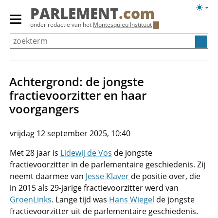
Overslaan
Licht
PARLEMENT
.com
en
weerg
Primair
onder redactie van het
Montesquieu Instituut
naar
menu
de
tonen/verbergen
inhoud
gaan
Achtergrond: de jongste
fractievoorzitter en haar
voorgangers
vrijdag 12 september 2025, 10:40
Met 28 jaar is
Lidewij de Vos
de jongste
fractievoorzitter in de parlementaire geschiedenis. Zij
neemt daarmee van
Jesse Klaver
de positie over, die
in 2015 als 29-jarige fractievoorzitter werd van
GroenLinks
. Lange tijd was
Hans Wiegel
de jongste
fractievoorzitter uit de parlementaire geschiedenis.