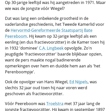
Op 30-jarige leeftijd was hij aangetreden in 1971. Maar
wie was de jongste vóór Wiegel?
Dat was lang een onbekende grootheid in de
vaderlandse geschiedenis, het Tweede Kamerlid voor
de
Hervormd-Gereformeerde Staatspartij
Bate
Peereboom
. Hij kwam op 32-jarige leeftijd als een
eenling (en dus fractievoorzitter) in de Kamer toen hij
in 1932 'dominee'
C.A. Lingbeek
opvolgde. Zo'n
jeugdigde 'fractievoorzitter' baarde blijkbaar opzien,
want de pers maakte nogal badinerende
opmerkingen over hem en duidde hem aan als 'het
Perenboompje'.
Ook de opvolger van Hans Wiegel,
Ed Nijpels
, was
slechts 32 jaar oud toen hij naar voren werd
geschoven als fractievoorzitter.
Vóór Peereboom was
Troelstra
met 37 jaar lang de
jongste fractievoorzitter. Hij kwam in september 1897