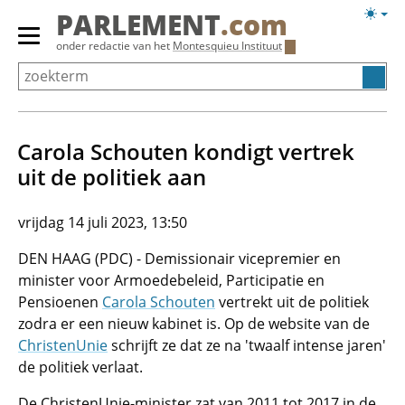
Overslaan
Licht
PARLEMENT
.com
en
weerg
Primair
onder redactie van het
Montesquieu Instituut
naar
menu
de
tonen/verbergen
inhoud
gaan
Carola Schouten kondigt vertrek
uit de politiek aan
vrijdag 14 juli 2023, 13:50
DEN HAAG (PDC) - Demissionair vicepremier en
minister voor Armoedebeleid, Participatie en
Pensioenen
Carola Schouten
vertrekt uit de politiek
zodra er een nieuw kabinet is. Op de website van de
ChristenUnie
schrijft ze dat ze na 'twaalf intense jaren'
de politiek verlaat.
De ChristenUnie-minister zat van 2011 tot 2017 in de