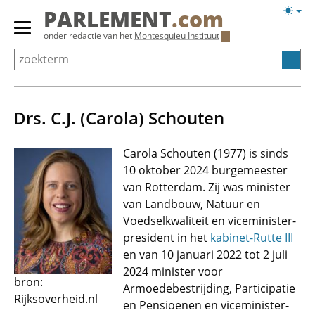
Overslaan
Licht
PARLEMENT
.com
en
weerg
Primair
onder redactie van het
Montesquieu Instituut
naar
menu
de
tonen/verbergen
inhoud
gaan
Drs. C.J. (Carola) Schouten
Carola Schouten (1977) is sinds
10 oktober 2024 burgemeester
van Rotterdam. Zij was minister
van Landbouw, Natuur en
Voedselkwaliteit en viceminister-
president in het
kabinet-Rutte III
en van 10 januari 2022 tot 2 juli
2024 minister voor
bron:
Armoedebestrijding, Participatie
Rijksoverheid.nl
en Pensioenen en viceminister-