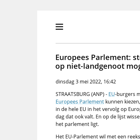
Overslaan
en
naar
de
Primair
inhoud
menu
gaan
tonen/verbergen
Europees Parlement: s
op niet-landgenoot mog
dinsdag 3 mei 2022, 16:42
STRAATSBURG (ANP) -
EU
-burgers m
Europees Parlement
kunnen kiezen,
in de hele EU in het vervolg op Eu
dag dat ook valt. En op de lijst wis
het parlement ligt.
Het EU-Parlement wil met een reeks