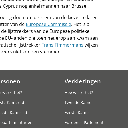
ls Cyprus nog enkel mannen naar Brussel.
oging doen om de stem van de kiezer te laten
itter van de
Europese Commissie
. Het is al
 de lijsttrekkers van de Europese politieke
 de EU-landen die toen het erop aan kwam aan
tische lijsttrekker
Frans Timmermans
wijken
kiezers niet konden stemmen.
ersonen
Verkiezingen
 werkt het?
Hoe werkt het?
ste Kamerlid
Tweede Kamer
eede Kamerlid
Eerste Kamer
roparlementariër
Europees Parlement