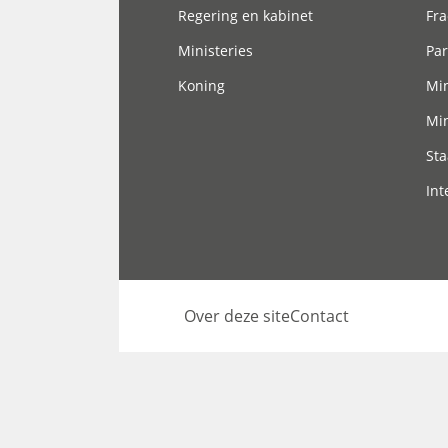
Regering en kabinet
Fra
Ministeries
Par
Koning
Min
Min
Sta
Int
Over deze site
Contact
Footer