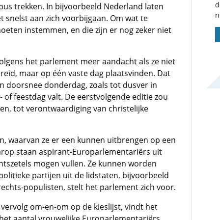
d
s trekken. In bijvoorbeeld Nederland laten
n
t snelst aan zich voorbijgaan. Om wat te
ten instemmen, en die zijn er nog zeker niet
olgens het parlement meer aandacht als ze niet
reid, maar op één vaste dag plaatsvinden. Dat
n doorsnee donderdag, zoals tot dusver in
- of feestdag valt. De eerstvolgende editie zou
n, tot verontwaardiging van christelijke
en, waarvan ze er een kunnen uitbrengen op een
aarop staan aspirant-Europarlementariërs uit
entszetels mogen vullen. Ze kunnen worden
itieke partijen uit de lidstaten, bijvoorbeeld
echts-populisten, stelt het parlement zich voor.
rvolg om-en-om op de kieslijst, vindt het
 het aantal vrouwelijke Europarlementariërs