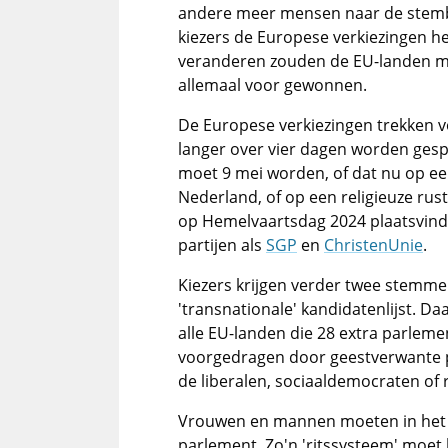
andere meer mensen naar de stembu
kiezers de Europese verkiezingen he
veranderen zouden de EU-landen moe
allemaal voor gewonnen.
De Europese verkiezingen trekken v
langer over vier dagen worden gesp
moet 9 mei worden, of dat nu op ee
Nederland, of op een religieuze rust
op Hemelvaartsdag 2024 plaatsvinde
partijen als
SGP
en
ChristenUnie
.
Kiezers krijgen verder twee stemm
'transnationale' kandidatenlijst. D
alle EU-landen die 28 extra parlem
voorgedragen door geestverwante pol
de liberalen, sociaaldemocraten of r
Vrouwen en mannen moeten in het ve
parlement. Zo'n 'ritssysteem' moet