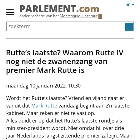
Overslaan
Licht
PARLEMENT
.com
en
weerg
Primair
onder redactie van het
Montesquieu Instituut
naar
menu
de
tonen/verbergen
inhoud
gaan
Rutte’s laatste? Waarom Rutte IV
nog niet de zwanenzang van
premier Mark Rutte is
maandag 10 januari 2022, 10:30
Wordt het Rutte’s laatste? Vriend en vijand gaat er
vanuit dat
Mark Rutte
vandaag begint aan z’n laatste
kabinet. Maar reken er niet te vast op.
Alles duidt er op dat het Rutte’s laatste rondje als
minister-president wordt. Niet omdat hij over drie
jaar Nederlands langst zittende premier zal zijn. Maar