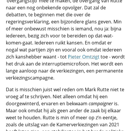
‘overgangstijd’ mee te maken, de overgang van Rutte
naar een nog onbekende opvolger. Dat zal de
debatten, te beginnen met die over de
regeringsverklaring, een bijzondere glans geven. Min
of meer onbewust misschien is iemand, nou ja: bijna
iedereen, bezig zich voor te bereiden op dat-wat-
komen-gaat. Iedereen ruikt kansen. En omdat er
nogal wat partijen zijn en vooral ook omdat iedereen
zich kanshebber waant - tot
Pieter Omtzigt
toe - wordt
het druk aan de interruptiemicrofoon. Het wordt een
lange aanloop naar de verkiezingen, een permanente
verkiezingscampagne.
Dat is misschien juist wel reden om Mark Rutte niet te
vroeg af te schrijven. Niet alleen omdat hij een
doorgewinterd, ervaren en bekwaam
campaigner
is.
Maar ook omdat hij als geen ander de zaak bij elkaar
weet te houden. Rutte is min of meer op z’n eentje,
zoals de uitslag van de Kamerverkiezingen van 2021