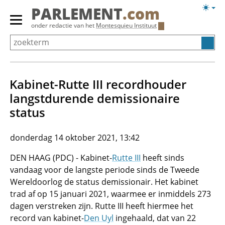
Overslaan
Licht
PARLEMENT
.com
en
weerg
Primair
onder redactie van het
Montesquieu Instituut
naar
menu
de
tonen/verbergen
inhoud
gaan
Kabinet-Rutte III recordhouder
langstdurende demissionaire
status
donderdag 14 oktober 2021, 13:42
DEN HAAG (PDC) - Kabinet-
Rutte III
heeft sinds
vandaag voor de langste periode sinds de Tweede
Wereldoorlog de status demissionair. Het kabinet
trad af op 15 januari 2021, waarmee er inmiddels 273
dagen verstreken zijn. Rutte III heeft hiermee het
record van kabinet-
Den Uyl
ingehaald, dat van 22