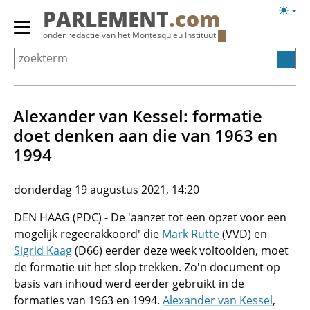
Overslaan
Licht
PARLEMENT
.com
en
weerg
Primair
onder redactie van het
Montesquieu Instituut
naar
menu
de
tonen/verbergen
inhoud
gaan
Alexander van Kessel: formatie
doet denken aan die van 1963 en
1994
donderdag 19 augustus 2021, 14:20
DEN HAAG (PDC) - De 'aanzet tot een opzet voor een
mogelijk regeerakkoord' die
Mark Rutte
(VVD) en
Sigrid Kaag
(D66) eerder deze week voltooiden, moet
de formatie uit het slop trekken. Zo'n document op
basis van inhoud werd eerder gebruikt in de
formaties van 1963 en 1994.
Alexander van Kessel
,