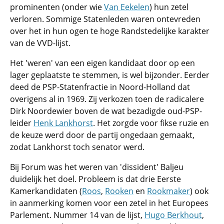
prominenten (onder wie
Van Eekelen
) hun zetel
verloren. Sommige Statenleden waren ontevreden
over het in hun ogen te hoge Randstedelijke karakter
van de VVD-lijst.
Het 'weren' van een eigen kandidaat door op een
lager geplaatste te stemmen, is wel bijzonder. Eerder
deed de PSP-Statenfractie in Noord-Holland dat
overigens al in 1969. Zij verkozen toen de radicalere
Dirk Noordewier boven de wat bezadigde oud-PSP-
leider
Henk Lankhorst
. Het zorgde voor fikse ruzie en
de keuze werd door de partij ongedaan gemaakt,
zodat Lankhorst toch senator werd.
Bij Forum was het weren van 'dissident' Baljeu
duidelijk het doel. Probleem is dat drie Eerste
Kamerkandidaten (
Roos
,
Rooken
en
Rookmaker
) ook
in aanmerking komen voor een zetel in het Europees
Parlement. Nummer 14 van de lijst,
Hugo Berkhout
,