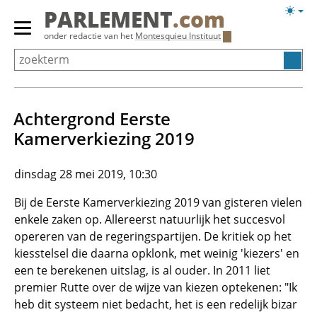
Overslaan
Licht
PARLEMENT
.com
en
weerg
Primair
onder redactie van het
Montesquieu Instituut
naar
menu
de
tonen/verbergen
inhoud
gaan
Achtergrond Eerste
Kamerverkiezing 2019
dinsdag 28 mei 2019, 10:30
Bij de Eerste Kamerverkiezing 2019 van gisteren vielen
enkele zaken op. Allereerst natuurlijk het succesvol
opereren van de regeringspartijen. De kritiek op het
kiesstelsel die daarna opklonk, met weinig 'kiezers' en
een te berekenen uitslag, is al ouder. In 2011 liet
premier Rutte over de wijze van kiezen optekenen: "Ik
heb dit systeem niet bedacht, het is een redelijk bizar