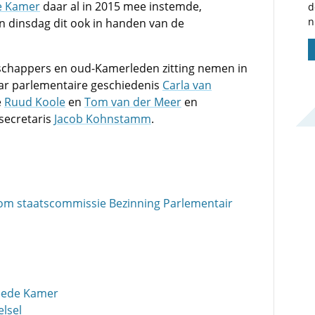
e Kamer
daar al in 2015 mee instemde,
d
n
n dinsdag dit ook in handen van de
schappers en oud-Kamerleden zitting nemen in
ar parlementaire geschiedenis
Carla van
e
Ruud Koole
en
Tom van der Meer
en
secretaris
Jacob Kohnstamm
.
om staatscommissie Bezinning Parlementair
eede Kamer
lsel