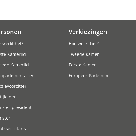
ersonen
Verkiezingen
 werkt het?
Hoe werkt het?
ste Kamerlid
Tweede Kamer
eede Kamerlid
Eerste Kamer
roparlementariër
Europees Parlement
ctievoorzitter
tijleider
ister-president
ister
atssecretaris