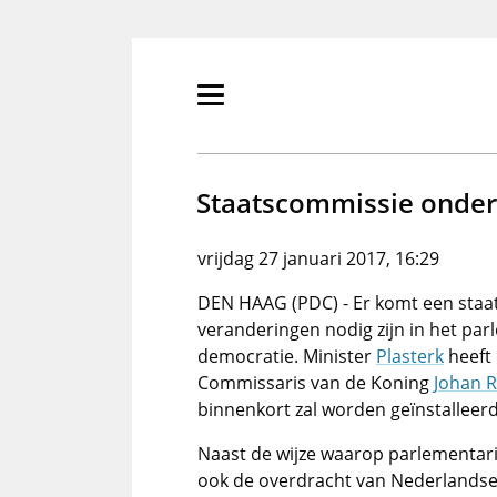
Overslaan
en
naar
de
Primair
inhoud
menu
gaan
tonen/verbergen
Staatscommissie onderz
vrijdag 27 januari 2017, 16:29
DEN HAAG (PDC) - Er komt een staa
veranderingen nodig zijn in het par
democratie. Minister
Plasterk
heeft 
Commissaris van de Koning
Johan 
binnenkort zal worden geïnstalleerd
Naast de wijze waarop parlementar
ook de overdracht van Nederlands