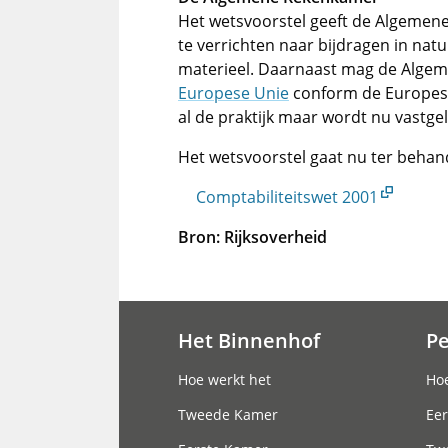
Het wetsvoorstel geeft de Algeme
te verrichten naar bijdragen in nat
materieel. Daarnaast mag de Alge
Europese Unie
conform de Europese
al de praktijk maar wordt nu vastge
Het wetsvoorstel gaat nu ter beha
Comptabiliteitswet 2001
Bron: Rijksoverheid
Het Binnenhof
P
Hoofdnavigatie
Hoe werkt het
Hoe
Tweede Kamer
Eer