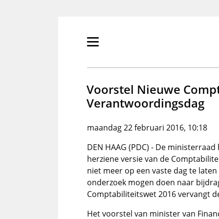
Overslaan
en
naar
de
Primair
inhoud
menu
gaan
tonen/verbergen
Voorstel Nieuwe Compta
Verantwoordingsdag
maandag 22 februari 2016, 10:18
DEN HAAG (PDC) - De ministerraad 
herziene versie van de Comptabilit
niet meer op een vaste dag te laten 
onderzoek mogen doen naar bijdrag
Comptabiliteitswet 2016 vervangt d
Het voorstel van minister van Fina