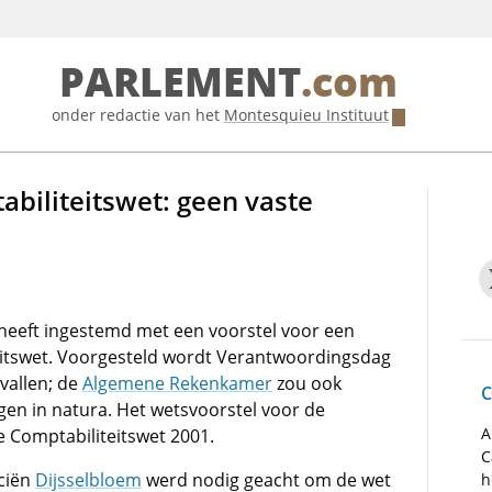
PARLEMENT
.com
onder redactie van het
Montesquieu Instituut
biliteitswet: geen vaste
heeft ingestemd met een voorstel voor een
eitswet. Voorgesteld wordt Verantwoordingsdag
vallen; de
Algemene Rekenkamer
zou ook
C
en in natura. Het wetsvoorstel voor de
A
e Comptabiliteitswet 2001.
C
nciën
Dijsselbloem
werd nodig geacht om de wet
h