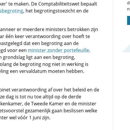
d
jker' te maken. De Comptabiliteitswet bepaalt
n
ksbegroting
, het begrotingstoezicht en de
wanneer er meerdere ministers betrokken zijn
maar één keer verantwoording over hoeft te
vastgelegd dat een begroting aan de
egd voor een
minister zonder portefeuille
.
 grondslag ligt aan een begroting,
ang de begroting nog niet in werking is
geling een vervaldatum moeten hebben.
inet verantwoording af over het beleid en de
ze dag is tot nu toe altijd op de derde
kenkamer, de Tweede Kamer en de minister
tsvoorstel gezamenlijk gaan beslissen welke
er wel vóór 1 juni zijn.