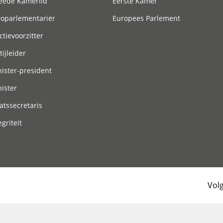
eede Kamerlid
Eerste Kamer
roparlementariër
Europees Parlement
ctievoorzitter
tijleider
ister-president
ister
atssecretaris
egriteit
Vol