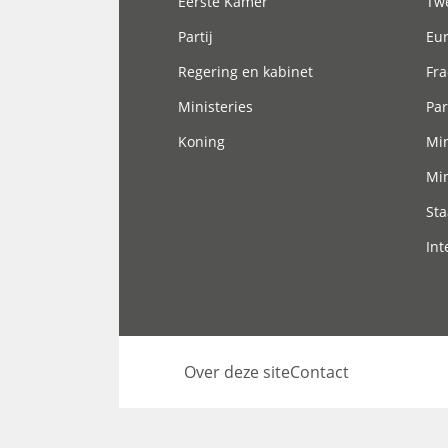
Eerste Kamer
Tw
Partij
Eu
Regering en kabinet
Fra
Ministeries
Par
Koning
Min
Min
Sta
Int
Over deze site
Contact
Footer