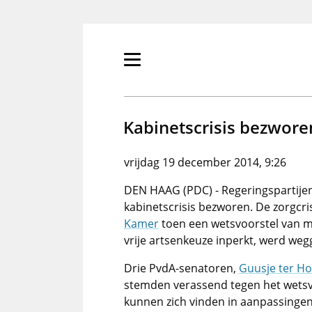
Overslaan
en
naar
de
Primair
inhoud
menu
gaan
tonen/verbergen
Kabinetscrisis bezwore
vrijdag 19 december 2014, 9:26
DEN HAAG (PDC) - Regeringspartije
kabinetscrisis bezworen. De zorgcr
Kamer
toen een wetsvoorstel van m
vrije artsenkeuze inperkt, werd we
Drie PvdA-senatoren,
Guusje ter Ho
stemden verassend tegen het wetsvo
kunnen zich vinden in aanpassingen 