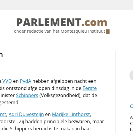
PARLEMENT
.com
onder redactie van het
Montesquieu Instituut
n
n
VVD
en
PvdA
hebben afgelopen nacht een
isis ontstond afgelopen dinsdag in de
Eerste
inister
Schippers
(Volksgezondheid), dat de
ggestemd.
C
rst
,
Adri Duivesteijn
en
Marijke Linthorst
,
A
orstel. Zij hadden principiële bezwaren, maar
C
die Schippers bereid is te makan in haar
h