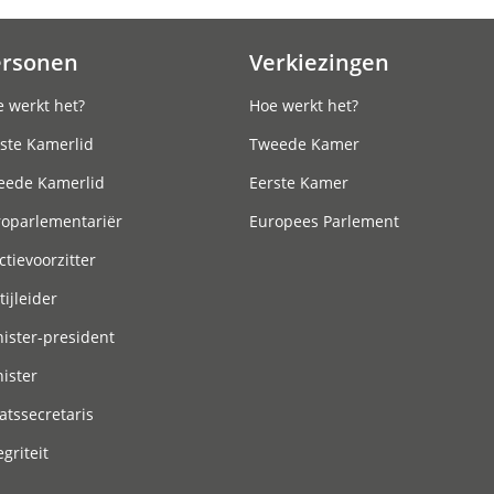
ersonen
Verkiezingen
 werkt het?
Hoe werkt het?
ste Kamerlid
Tweede Kamer
eede Kamerlid
Eerste Kamer
roparlementariër
Europees Parlement
ctievoorzitter
tijleider
ister-president
ister
atssecretaris
egriteit