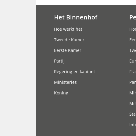
Het Binnenhof
P
Hoofdnavigatie
Hoe werkt het
Hoe
Tweede Kamer
Eer
Eerste Kamer
Tw
Partij
Eu
Regering en kabinet
Fra
Ministeries
Par
Koning
Min
Min
Sta
Int