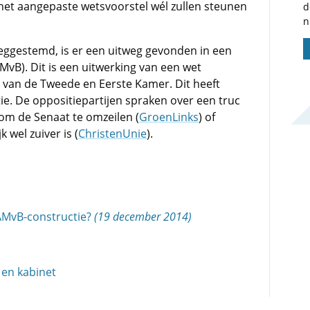
j het aangepaste wetsvoorstel wél zullen steunen
d
n
gestemd, is er een uitweg gevonden in een
MvB). Dit is een uitwerking van een wet
 van de Tweede en Eerste Kamer. Dit heeft
itie. De oppositiepartijen spraken over een truc
t om de Senaat te omzeilen (
GroenLinks
) of
k wel zuiver is (
ChristenUnie
).
 AMvB-constructie?
(19 december 2014)
en kabinet