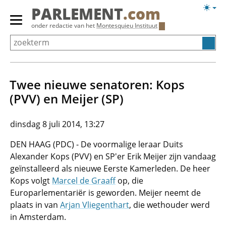
Overslaan
Licht
PARLEMENT
.com
en
weerg
Primair
onder redactie van het
Montesquieu Instituut
naar
menu
de
tonen/verbergen
inhoud
gaan
Twee nieuwe senatoren: Kops
(PVV) en Meijer (SP)
dinsdag 8 juli 2014, 13:27
DEN HAAG (PDC) - De voormalige leraar Duits
Alexander Kops (PVV) en SP'er Erik Meijer zijn vandaag
geïnstalleerd als nieuwe Eerste Kamerleden. De heer
Kops volgt
Marcel de Graaff
op, die
Europarlementariër is geworden. Meijer neemt de
plaats in van
Arjan Vliegenthart
, die wethouder werd
in Amsterdam.