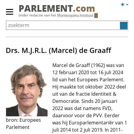
Overslaan
Licht
PARLEMENT
.com
en
weerg
Primair
onder redactie van het
Montesquieu Instituut
naar
menu
de
tonen/verbergen
inhoud
gaan
Drs. M.J.R.L. (Marcel) de Graaff
Marcel de Graaff (1962) was van
12 februari 2020 tot 16 juli 2024
lid van het Europees Parlement.
Hij maakte tot oktober 2022 deel
uit van de fractie Identiteit &
Democratie. Sinds 20 januari
2022 was dat namens FVD,
daarvoor voor de PVV. Eerder
bron: Europees
was hij Europarlementariër van 1
Parlement
juli 2014 tot 2 juli 2019. In 2011-