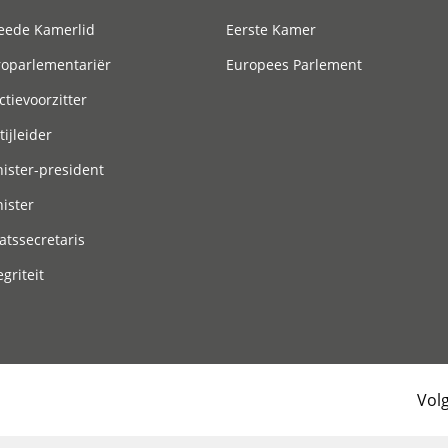
eede Kamerlid
Eerste Kamer
roparlementariër
Europees Parlement
ctievoorzitter
tijleider
ister-president
ister
atssecretaris
egriteit
Vol