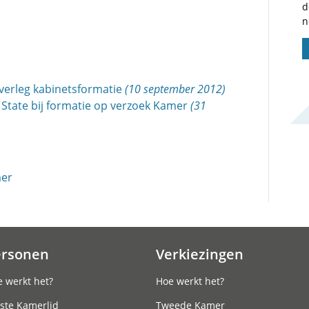
d
n
verleg kabinetsformatie
(10 september 2012)
n State bij formatie op verzoek Kamer
(31
mer
ersonen
Verkiezingen
 werkt het?
Hoe werkt het?
ste Kamerlid
Tweede Kamer