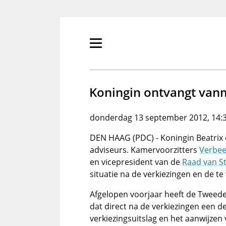
Overslaan
en
naar
de
Primair
inhoud
menu
gaan
tonen/verbergen
Koningin ontvangt van
donderdag 13 september 2012, 14:
DEN HAAG (PDC) - Koningin Beatrix 
adviseurs. Kamervoorzitters
Verbee
en vicepresident van de
Raad van S
situatie na de verkiezingen en de t
Afgelopen voorjaar heeft de Tweed
dat direct na de verkiezingen een 
verkiezingsuitslag en het aanwijze