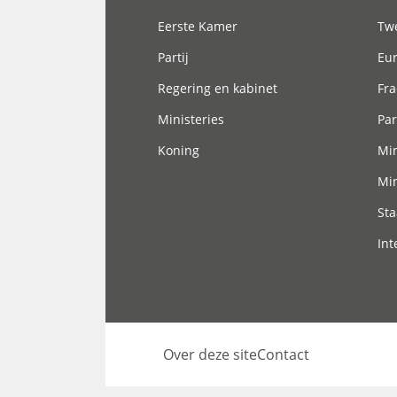
Eerste Kamer
Tw
Partij
Eu
Regering en kabinet
Fra
Ministeries
Par
Koning
Min
Min
Sta
Int
Over deze site
Contact
Footer