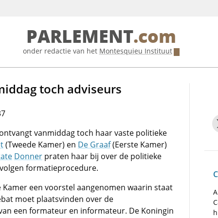
PARLEMENT
.com
onder redactie van het
Montesquieu Instituut
middag toch adviseurs
37
ontvangt vanmiddag toch haar vaste politieke
t
(Tweede Kamer) en
De Graaf
(Eerste Kamer)
tate
Donner
praten haar bij over de politieke
e volgen formatieprocedure.
C
e Kamer een voorstel aangenomen waarin staat
A
debat moet plaatsvinden over de
C
n van een formateur en informateur. De Koningin
h