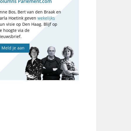
olumns Parlement.com
nne Bos, Bert van den Braak en
arla Hoetink geven
wekelijks
un visie op Den Haag. Blijf op
e hoogte via de
ieuwsbrief.
Meld je aan