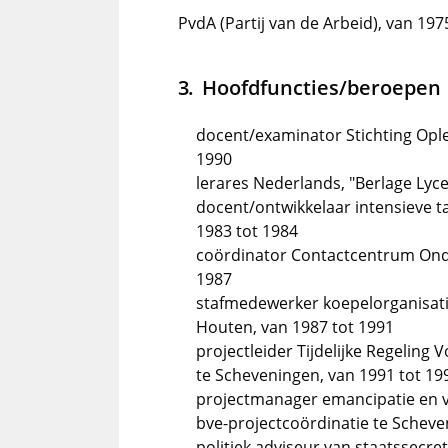
PvdA (Partij van de Arbeid), van 197
Hoofdfuncties/beroepen
docent/examinator Stichting Ople
1990
lerares Nederlands, "Berlage Ly
docent/ontwikkelaar intensieve t
1983 tot 1984
coördinator Contactcentrum Onder
1987
stafmedewerker koepelorganisati
Houten, van 1987 tot 1991
projectleider Tijdelijke Regeling
te Scheveningen, van 1991 tot 19
projectmanager emancipatie en v
bve-projectcoördinatie te Scheve
politiek adviseur van staatssecre