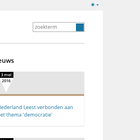
Lichte/donkere
weergave
euws
3 mei
2016
ederland Leest verbonden aan
et thema 'democratie'