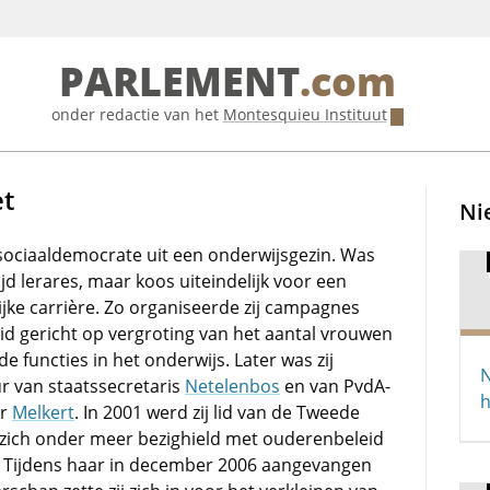
PARLEMENT
.com
onder redactie van het
Montesquieu Instituut
et
Ni
ciaaldemocrate uit een onderwijsgezin. Was
tijd lerares, maar koos uiteindelijk voor een
ijke carrière. Zo organiseerde zij campagnes
id gericht op vergroting van het aantal vrouwen
de functies in het onderwijs. Later was zij
N
ur van staatssecretaris
Netelenbos
en van PvdA-
h
er
Melkert
. In 2001 werd zij lid van de Tweede
 zich onder meer bezighield met ouderenbeleid
. Tijdens haar in december 2006 aangevangen