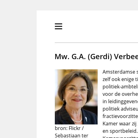
Overslaan
en
naar
de
Primair
inhoud
menu
gaan
tonen/verbergen
Mw. G.A. (Gerdi) Verbe
Amsterdamse so
zelf ook enige 
politiek-ambtel
voor de overhe
in leidinggeven
politiek advise
fractievoorzitt
Kamer waar zij
bron: Flickr /
en sportbeleid
Sebastiaan ter