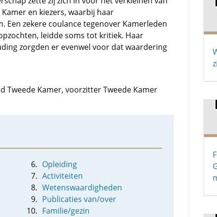
schap zette zij zich in voor het verkleinen van
 Kamer en kiezers, waarbij haar
m. Een zekere coulance tegenover Kamerleden
opzochten, leidde soms tot kritiek. Haar
ding zorgden er evenwel voor dat waardering
W
z
: lid Tweede Kamer, voorzitter Tweede Kamer
F
Opleiding
G
Activiteiten
m
Wetenswaardigheden
Publicaties van/over
Familie/gezin