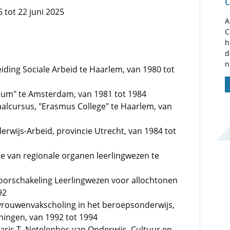
C
5 tot 22 juni 2025
A
C
h
d
n
iding Sociale Arbeid te Haarlem, van 1980 tot
ceum" te Amsterdam, van 1981 tot 1984
aalcursus, "Erasmus College" te Haarlem, van
wijs-Arbeid, provincie Utrecht, van 1984 tot
e van regionale organen leerlingwezen te
 Voorschakeling Leerlingwezen voor allochtonen
92
rouwenvakscholing in het beroepsonderwijs,
ningen, van 1992 tot 1994
taris T. Netelenbos van Onderwijs, Cultuur en