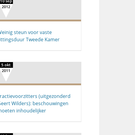
10 sep
2012
einig steun voor vaste
ittingsduur Tweede Kamer
5 okt
2011
ractievoorzitters (uitgezonderd
eert Wilders): beschouwingen
oeten inhoudelijker