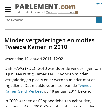
Overslaan
Licht
PARLEMENT
.com
en
weerg
Primair
onder redactie van het
Montesquieu Instituut
naar
menu
de
tonen/verbergen
inhoud
gaan
Minder vergaderingen en moties
Tweede Kamer in 2010
woensdag 19 januari 2011, 12:02
DEN HAAG (PDC) - 2010 was door de verkiezingen van
9 juni een rustig Kamerjaar. Er vonden minder
vergaderingen plaats en er werden minder moties
ingediend. Dat maakte voorzitter van de
Tweede
Kamer
Gerdi Verbeet
op 18 januari 2011 bekend.
In 2009 werden er 62 spoeddebatten gehouden,
tegenover 46 in 2010. Ook het aantal interpellaties