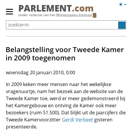
Overslaan
Licht
PARLEMENT
.com
en
weerg
Primair
onder redactie van het
Montesquieu Instituut
naar
menu
de
tonen/verbergen
inhoud
gaan
Belangstelling voor Tweede Kamer
in 2009 toegenomen
woensdag 20 januari 2010, 0:00
In 2009 keken meer mensen naar het wekelijkse
vragenuurtje, nam het bezoek aan de website van de
Tweede Kamer toe, werd er meer gedemonstreerd bij
het Kamergebouw en ontving de Kamer ook meer
bezoekers (ruim 51.500). Dat blijkt uit de jaarcijfers die
Tweede Kamervoorzitter
Gerdi Verbeet
gisteren
presenteerde.