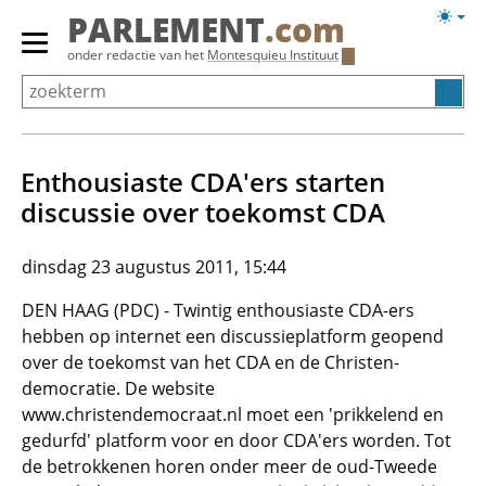
Overslaan
Licht
PARLEMENT
.com
en
weerg
Primair
onder redactie van het
Montesquieu Instituut
naar
menu
de
tonen/verbergen
inhoud
gaan
Enthousiaste CDA'ers starten
discussie over toekomst CDA
dinsdag 23 augustus 2011, 15:44
DEN HAAG (PDC) - Twintig enthousiaste CDA-ers
hebben op internet een discussieplatform geopend
over de toekomst van het CDA en de Christen-
democratie. De website
www.christendemocraat.nl moet een 'prikkelend en
gedurfd' platform voor en door CDA'ers worden. Tot
de betrokkenen horen onder meer de oud-Tweede