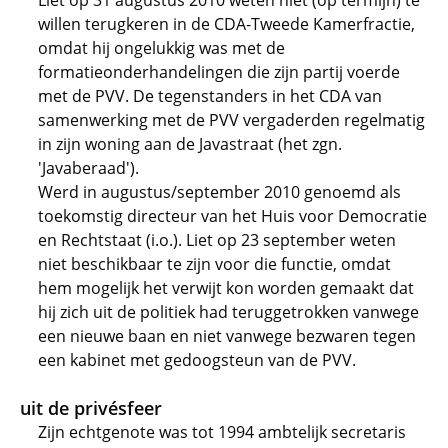
Liet op 31 augustus 2010 weten niet (op termijn) te
willen terugkeren in de CDA-Tweede Kamerfractie,
omdat hij ongelukkig was met de
formatieonderhandelingen die zijn partij voerde
met de PVV. De tegenstanders in het CDA van
samenwerking met de PVV vergaderden regelmatig
in zijn woning aan de Javastraat (het zgn.
'Javaberaad').
Werd in augustus/september 2010 genoemd als
toekomstig directeur van het Huis voor Democratie
en Rechtstaat (i.o.). Liet op 23 september weten
niet beschikbaar te zijn voor die functie, omdat
hem mogelijk het verwijt kon worden gemaakt dat
hij zich uit de politiek had teruggetrokken vanwege
een nieuwe baan en niet vanwege bezwaren tegen
een kabinet met gedoogsteun van de PVV.
uit de privésfeer
Zijn echtgenote was tot 1994 ambtelijk secretaris