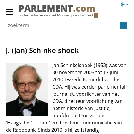
Overslaan
Licht
PARLEMENT
.com
en
weerg
Primair
onder redactie van het
Montesquieu Instituut
naar
menu
de
tonen/verbergen
inhoud
gaan
J. (Jan) Schinkelshoek
Jan Schinkelshoek (1953) was van
30 november 2006 tot 17 juni
2010 Tweede Kamerlid van het
CDA. Hij was eerder parlementair
journalist, voorlichter van het
CDA, directeur voorlichting van
het ministerie van Justitie,
hoofdredacteur van de
'Haagsche Courant' en directeur communicatie van
de Rabobank. Sinds 2010 is hij zelfstandig