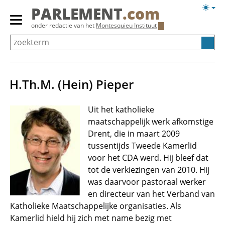
Overslaan
Licht
PARLEMENT
.com
en
weerg
Primair
onder redactie van het
Montesquieu Instituut
naar
menu
de
tonen/verbergen
inhoud
gaan
H.Th.M. (Hein) Pieper
Uit het katholieke
maatschappelijk werk afkomstige
Drent, die in maart 2009
tussentijds Tweede Kamerlid
voor het CDA werd. Hij bleef dat
tot de verkiezingen van 2010. Hij
was daarvoor pastoraal werker
en directeur van het Verband van
Katholieke Maatschappelijke organisaties. Als
Kamerlid hield hij zich met name bezig met