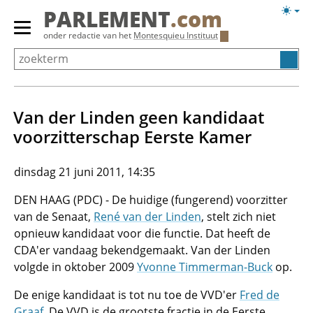
Overslaan
Licht
PARLEMENT
.com
en
weerg
Primair
onder redactie van het
Montesquieu Instituut
naar
menu
de
tonen/verbergen
inhoud
gaan
Van der Linden geen kandidaat
voorzitterschap Eerste Kamer
dinsdag 21 juni 2011, 14:35
DEN HAAG (PDC) - De huidige (fungerend) voorzitter
van de Senaat,
René van der Linden
, stelt zich niet
opnieuw kandidaat voor die functie. Dat heeft de
CDA'er vandaag bekendgemaakt. Van der Linden
volgde in oktober 2009
Yvonne Timmerman-Buck
op.
De enige kandidaat is tot nu toe de VVD'er
Fred de
Graaf
. De VVD is de grootste fractie in de Eerste