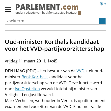
Overslaan
Licht
PARLEMENT
.com
en
weerg
Primair
onder redactie van het
Montesquieu Instituut
naar
menu
de
tonen/verbergen
inhoud
gaan
Oud-minister Korthals kandidaat
voor het VVD-partijvoorzitterschap
vrijdag 11 maart 2011, 14:45
DEN HAAG (PDC) - Het bestuur van de
VVD
stelt oud-
minister
Benk Korthals
kandidaat voor het
partijvoorzitterschap van de VVD. Deze functie werd
door
Ivo Opstelten
vervuld totdat hij minister van
Veiligheid en Justitie werd.
Mark Verheijen, wethouder in Venlo, is op dit moment
waarnemend voorzitter van de VVD. Eind mei zal de