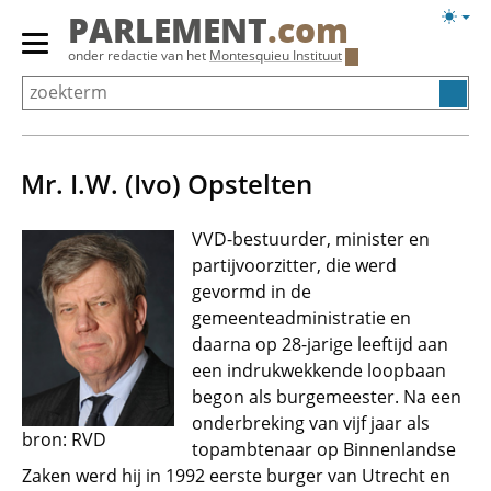
Overslaan
Licht
PARLEMENT
.com
en
weerg
Primair
onder redactie van het
Montesquieu Instituut
naar
menu
de
tonen/verbergen
inhoud
gaan
Mr. I.W. (Ivo) Opstelten
VVD-bestuurder, minister en
partijvoorzitter, die werd
gevormd in de
gemeenteadministratie en
daarna op 28-jarige leeftijd aan
een indrukwekkende loopbaan
begon als burgemeester. Na een
onderbreking van vijf jaar als
bron: RVD
topambtenaar op Binnenlandse
Zaken werd hij in 1992 eerste burger van Utrecht en