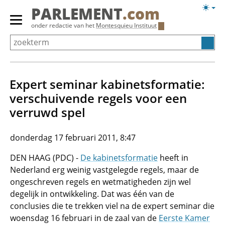
Overslaan
Licht
PARLEMENT
.com
en
weerg
Primair
onder redactie van het
Montesquieu Instituut
naar
menu
de
tonen/verbergen
inhoud
gaan
Expert seminar kabinetsformatie:
verschuivende regels voor een
verruwd spel
donderdag 17 februari 2011, 8:47
DEN HAAG (PDC) -
De kabinetsformatie
heeft in
Nederland erg weinig vastgelegde regels, maar de
ongeschreven regels en wetmatigheden zijn wel
degelijk in ontwikkeling. Dat was één van de
conclusies die te trekken viel na de expert seminar die
woensdag 16 februari in de zaal van de
Eerste Kamer