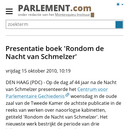
Overslaan
Licht
PARLEMENT
.com
en
weerg
Primair
onder redactie van het
Montesquieu Instituut
naar
menu
de
tonen/verbergen
inhoud
gaan
Presentatie boek 'Rondom de
Nacht van Schmelzer'
vrijdag 15 oktober 2010, 10:19
DEN HAAG (PDC) - Op de dag af 44 jaar na de Nacht
van Schmelzer presenteerde het
Centrum voor
Parlementaire Gechiedenis
woensdag in de oude
zaal van de Tweede Kamer de achtste publicatie in de
reeks van werken over naoorlogse kabinetten,
getiteld 'Rondom de Nacht van Schmelzer'. Het
nieuwste werk bestrijkt de periode van drie