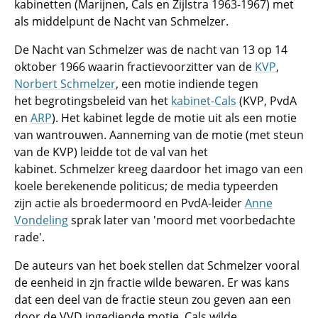
kabinetten (Marijnen, Cals en Zijlstra 1963-1967) met
als middelpunt de Nacht van Schmelzer.
De Nacht van Schmelzer was de nacht van 13 op 14
oktober 1966 waarin fractievoorzitter van de
KVP
,
Norbert Schmelzer
, een motie indiende tegen
het begrotingsbeleid van het
kabinet-Cals
(KVP, PvdA
en
ARP
). Het kabinet legde de motie uit als een motie
van wantrouwen. Aanneming van de motie (met steun
van de KVP) leidde tot de val van het
kabinet. Schmelzer kreeg daardoor het imago van een
koele berekenende politicus; de media typeerden
zijn actie als broedermoord en PvdA-leider
Anne
Vondeling
sprak later van 'moord met voorbedachte
rade'.
De auteurs van het boek stellen dat Schmelzer vooral
de eenheid in zjn fractie wilde bewaren. Er was kans
dat een deel van de fractie steun zou geven aan een
door de VVD ingediende motie. Cals wilde