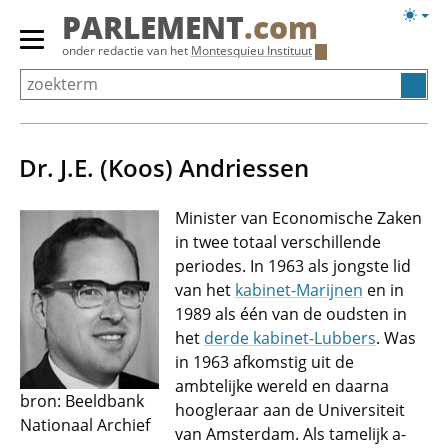
Overslaan
Licht
PARLEMENT
.com
en
weerg
Primair
onder redactie van het
Montesquieu Instituut
naar
menu
de
tonen/verbergen
inhoud
gaan
Dr. J.E. (Koos) Andriessen
Minister van Economische Zaken
in twee totaal verschillende
periodes. In 1963 als jongste lid
van het
kabinet-Marijnen
en in
1989 als één van de oudsten in
het
derde kabinet-Lubbers
. Was
in 1963 afkomstig uit de
ambtelijke wereld en daarna
bron: Beeldbank
hoogleraar aan de Universiteit
Nationaal Archief
van Amsterdam. Als tamelijk a-