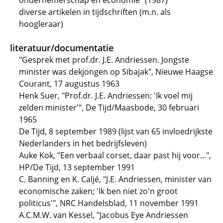
ondernemerschap en economie" (1987)
diverse artikelen in tijdschriften (m.n. als
hoogleraar)
literatuur/documentatie
"Gesprek met prof.dr. J.E. Andriessen. Jongste
minister was dekjongen op Sibajak", Nieuwe Haagse
Courant, 17 augustus 1963
Henk Suer, "Prof.dr. J.E. Andriessen: 'Ik voel mij
zelden minister'", De Tijd/Maasbode, 30 februari
1965
De Tijd, 8 september 1989 (lijst van 65 invloedrijkste
Nederlanders in het bedrijfsleven)
Auke Kok, "Een verbaal corset, daar past hij voor...",
HP/De Tijd, 13 september 1991
C. Banning en K. Caljé, "J.E. Andriessen, minister van
economische zaken; 'Ik ben niet zo'n groot
politicus'", NRC Handelsblad, 11 november 1991
A.C.M.W. van Kessel, "Jacobus Eye Andriessen