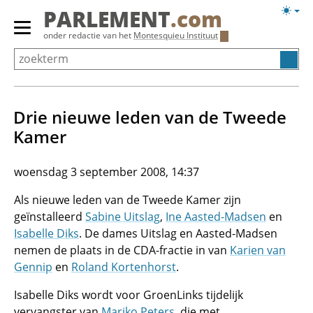
Overslaan
Licht
PARLEMENT
.com
en
weerg
Primair
onder redactie van het
Montesquieu Instituut
naar
menu
de
tonen/verbergen
inhoud
gaan
Drie nieuwe leden van de Tweede
Kamer
woensdag 3 september 2008, 14:37
Als nieuwe leden van de Tweede Kamer zijn
geïnstalleerd
Sabine Uitslag
,
Ine Aasted-Madsen
en
Isabelle Diks
. De dames Uitslag en Aasted-Madsen
nemen de plaats in de CDA-fractie in van
Karien van
Gennip
en
Roland Kortenhorst
.
Isabelle Diks wordt voor GroenLinks tijdelijk
vervangster van
Mariko Peters
, die met