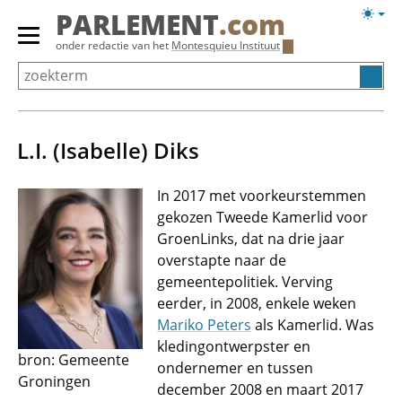
Overslaan
Licht
PARLEMENT
.com
en
weerg
Primair
onder redactie van het
Montesquieu Instituut
naar
menu
de
tonen/verbergen
inhoud
gaan
L.I. (Isabelle) Diks
In 2017 met voorkeurstemmen
gekozen Tweede Kamerlid voor
GroenLinks, dat na drie jaar
overstapte naar de
gemeentepolitiek. Verving
eerder, in 2008, enkele weken
Mariko Peters
als Kamerlid. Was
kledingontwerpster en
bron: Gemeente
ondernemer en tussen
Groningen
december 2008 en maart 2017