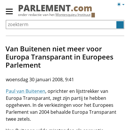
Overslaan
Licht
PARLEMENT
.com
en
weerg
Primair
onder redactie van het
Montesquieu Instituut
naar
menu
de
tonen/verbergen
inhoud
gaan
Van Buitenen niet meer voor
Europa Transparant in Europees
Parlement
woensdag 30 januari 2008, 9:41
Paul van Buitenen
, oprichter en lijsttrekker van
Europa Transparant, zegt zijn partij te hebben
opgeheven. In de verkiezingen voor het Europees
Parlement van 2004 behaalde Europa Transparant
twee zetels.