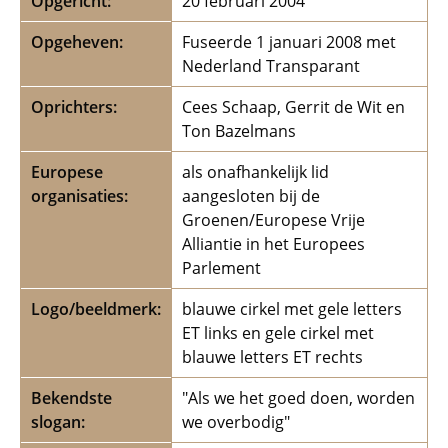
Opgericht
:
20 februari 2004
Opgeheven:
Fuseerde 1 januari 2008 met
Nederland Transparant
Oprichters
:
Cees Schaap, Gerrit de Wit en
Ton Bazelmans
Europese
als onafhankelijk lid
organisaties
:
aangesloten bij de
Groenen/Europese Vrije
Alliantie in het Europees
Parlement
Logo/beeldmerk
:
blauwe cirkel met gele letters
ET links en gele cirkel met
blauwe letters ET rechts
Bekendste
"Als we het goed doen, worden
slogan
:
we overbodig"