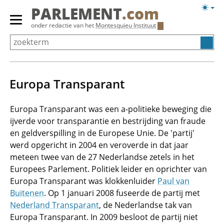
Overslaan
Licht
PARLEMENT
.com
en
weerg
Primair
onder redactie van het
Montesquieu Instituut
naar
menu
de
tonen/verbergen
inhoud
gaan
Europa Transparant
Europa Transparant was een a-politieke beweging die
ijverde voor transparantie en bestrijding van fraude
en geldverspilling in de Europese Unie. De 'partij'
werd opgericht in 2004 en veroverde in dat jaar
meteen twee van de 27 Nederlandse zetels in het
Europees Parlement. Politiek leider en oprichter van
Europa Transparant was klokkenluider
Paul van
Buitenen
. Op 1 januari 2008 fuseerde de partij met
Nederland Transparant
, de Nederlandse tak van
Europa Transparant. In 2009 besloot de partij niet