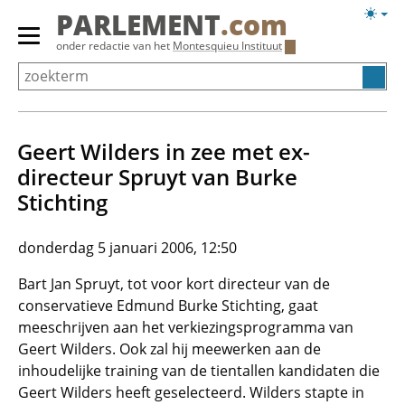
Overslaan
Licht
PARLEMENT
.com
en
weerg
Primair
onder redactie van het
Montesquieu Instituut
naar
menu
de
tonen/verbergen
inhoud
gaan
Geert Wilders in zee met ex-
directeur Spruyt van Burke
Stichting
donderdag 5 januari 2006, 12:50
Bart Jan Spruyt, tot voor kort directeur van de
conservatieve Edmund Burke Stichting, gaat
meeschrijven aan het verkiezingsprogramma van
Geert Wilders. Ook zal hij meewerken aan de
inhoudelijke training van de tientallen kandidaten die
Geert Wilders heeft geselecteerd. Wilders stapte in