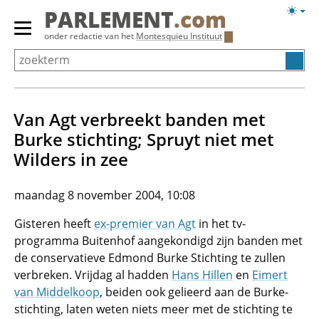
Overslaan
Licht
PARLEMENT
.com
en
weerg
Primair
onder redactie van het
Montesquieu Instituut
naar
menu
de
tonen/verbergen
inhoud
gaan
Van Agt verbreekt banden met
Burke stichting; Spruyt niet met
Wilders in zee
maandag 8 november 2004, 10:08
Gisteren heeft
ex-premier van Agt
in het tv-
programma Buitenhof aangekondigd zijn banden met
de conservatieve Edmond Burke Stichting te zullen
verbreken. Vrijdag al hadden
Hans Hillen
en
Eimert
van Middelkoop
, beiden ook gelieerd aan de Burke-
stichting, laten weten niets meer met de stichting te