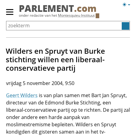
Overslaan
Licht
PARLEMENT
.com
en
weerg
Primair
onder redactie van het
Montesquieu Instituut
naar
menu
de
tonen/verbergen
inhoud
gaan
Wilders en Spruyt van Burke
stichting willen een liberaal-
conservatieve partij
vrijdag 5 november 2004, 9:50
Geert Wilders
is van plan samen met Bart Jan Spruyt,
directeur van de Edmond Burke Stichting, een
liberaal-conservatieve partij op te richten. De partij zal
onder andere een harde aanpak van
moslimextremisme bepleiten. Wilders en Spruyt
kondigden dit gisteren samen aan in het tv-